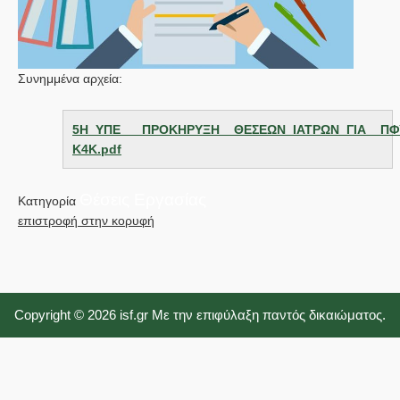
Συνημμένα αρχεία:
5Η_ΥΠΕ___ΠΡΟΚΗΡΥΞΗ__ΘΕΣΕΩΝ_ΙΑΤΡΩΝ_ΓΙΑ__ΠΦΥ
Κ4Κ.pdf
Θέσεις Εργασίας
Κατηγορία
επιστροφή στην κορυφή
Copyright © 2026 isf.gr Με την επιφύλαξη παντός δικαιώματος.