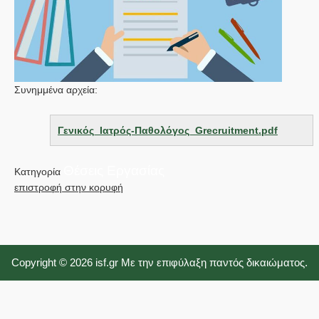
Συνημμένα αρχεία:
Γενικός_Ιατρός-Παθολόγος_Grecruitment.pdf
Θέσεις Εργασίας
Κατηγορία
επιστροφή στην κορυφή
Copyright © 2026 isf.gr Με την επιφύλαξη παντός δικαιώματος.