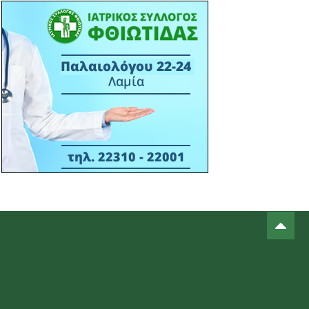
πάνελ του Επιμελητηρίου
Φθιώτιδας στο STAR FORUM IV
15:38 13/03
ΙΣ ΦΘΙΩΤΙΔΑΣ - ΔΕΛΤΙΟ ΤΥΠΟΥ -
ΣΥΝΔΙΟΡΓΑΝΩΣΗ ΕΝΗΜΕΡΩΤΙΚΗΣ
ΕΚΔΗΛΩΣΗ ΙΣΦ ΜΕ ΠΟΛΙΤΙΣΤΙΚΟ
ΣΥΛΛΟΓΟ Μ. ΒΡΥΣΗΣ- 16-03-2026
ΑΙΘΟΥΣΑ ΠΟΛΛΑΠΛΩΝ ΧΡΗΣΕΩΝ Μ.
ΒΡΥΣΗΣ - ΩΡΑ 18:30Μ.Μ.
14:22 06/03
ΠΡΟΣΚΛΗΣ ΣΕ ΕΚΔΗΛΩΣΗ