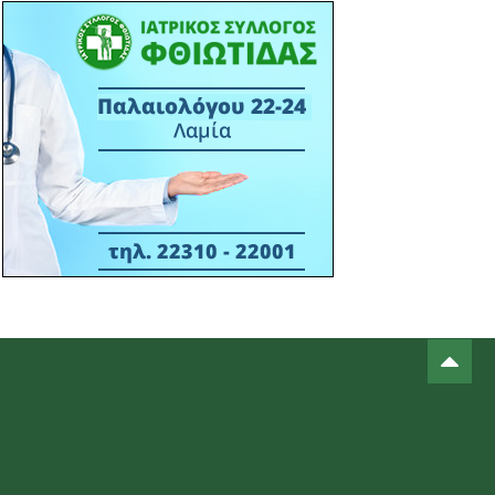
πάνελ του Επιμελητηρίου
Φθιώτιδας στο STAR FORUM IV
15:38 13/03
ΙΣ ΦΘΙΩΤΙΔΑΣ - ΔΕΛΤΙΟ ΤΥΠΟΥ -
ΣΥΝΔΙΟΡΓΑΝΩΣΗ ΕΝΗΜΕΡΩΤΙΚΗΣ
ΕΚΔΗΛΩΣΗ ΙΣΦ ΜΕ ΠΟΛΙΤΙΣΤΙΚΟ
ΣΥΛΛΟΓΟ Μ. ΒΡΥΣΗΣ- 16-03-2026
ΑΙΘΟΥΣΑ ΠΟΛΛΑΠΛΩΝ ΧΡΗΣΕΩΝ Μ.
ΒΡΥΣΗΣ - ΩΡΑ 18:30Μ.Μ.
14:22 06/03
ΠΡΟΣΚΛΗΣ ΣΕ ΕΚΔΗΛΩΣΗ