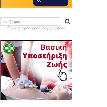
ΠΡΑΓΜΑΤΟΠΟΙΗΣΗ
ΕΚΛΟΓΟΑΠΟΛΟΓΙΣΤΙΚΗΣ ΓΕΝΙΚΗΣ
ΣΥΝΕΛΕΥΣΗ ΙΣ ΦΘΙΩΤΙΔΑΣ
14:46 03/04
ΙΣ ΦΘΙΩΤΙΔΑΣ - ΚΟΙΝΟΠΟΙΗΣΗ
Προσαρμοσμένη αναζήτηση
ΕΓΓΡΑΦΩΝ ΠΙΣ ΣΧΕΤΙΚΑ ΜΕ ΤΗΝ
ΠΡΟΚΗΡΥΞΗ ΤΩΝ ΑΡΧΑΙΡΕΣΙΩΝ ΤΩΝ
ΙΑΤΡΙΚΩΝ ΣΥΛΛΟΓΩΝ ΤΗΝ ΚΥΡΙΑΚΗ 14
ΙΟΥΝΙΟΥ 2026 ΠΡΟΣ ΕΝΗΜΕΡΩΣΗ ΣΑΣ
14:39 03/04
ΙΣ ΦΘΙΩΤΙΔΑΣ - ΠΡΟΣΚΛΗΣΗ ΓΙΑ
ΕΤΗΣΙΑ ΓΕΝΙΚΗ ΣΥΝΕΛΕΥΣΗ ΙΣΦ
ΤΕΤΑΡΤΗ 22-04-2026 19:00 Μ.Μ.
14:02 02/04
ΙΣ ΦΘΙΩΤΙΔΑΣ - ΚΟΙΝΟΠΟΙΗΣΗ
ΠΡΟΚΥΡΗΞΗΣ ΓΙΑ ΔΙΕΝΕΡΓΕΙΑ ΕΚΛΟΓΩΝ
ΓΙΑ ΑΝΑΠΛΗΡΩΣΗ ΜΕΛΟΥΣ
ΕΞΕΛΕΓΚΤΙΚΗΣ ΕΠΙΤΡΟΠΗΣ
11:03 30/03
Επίσημη πρόσκληση στα θεματικά