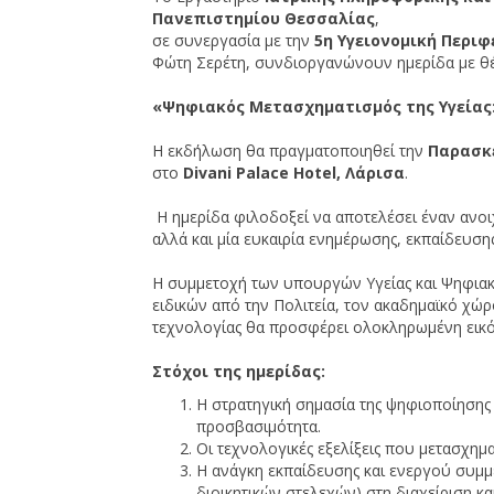
Πανεπιστημίου Θεσσαλίας
,
σε συνεργασία με την
5η Υγειονομική Περιφ
Φώτη Σερέτη, συνδιοργανώνουν ημερίδα με θέ
«Ψηφιακός Μετασχηματισμός της Υγείας:
Η εκδήλωση θα πραγματοποιηθεί την
Παρασκε
στο
Divani
Palace
Hotel, Λάρισα
.
Η ημερίδα φιλοδοξεί να αποτελέσει έναν ανοι
αλλά και μία ευκαιρία ενημέρωσης, εκπαίδευσ
Η συμμετοχή των υπουργών Υγείας και Ψηφιακ
ειδικών από την Πολιτεία, τον ακαδημαϊκό χώρο
τεχνολογίας θα προσφέρει ολοκληρωμένη εικόνα 
Στόχοι της ημερίδας:
Η στρατηγική σημασία της ψηφιοποίησης 
προσβασιμότητα.
Οι τεχνολογικές εξελίξεις που μετασχημα
Η ανάγκη εκπαίδευσης και ενεργού συμ
διοικητικών στελεχών) στη διαχείριση 