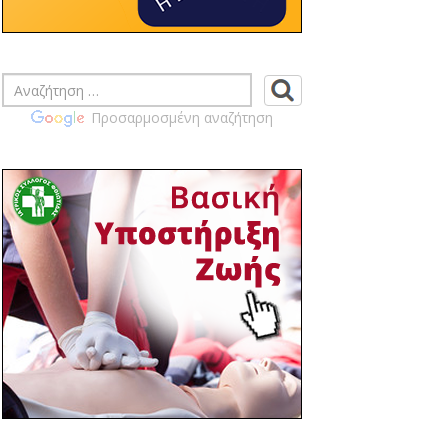
ΠΡΑΓΜΑΤΟΠΟΙΗΣΗ
ΕΚΛΟΓΟΑΠΟΛΟΓΙΣΤΙΚΗΣ ΓΕΝΙΚΗΣ
ΣΥΝΕΛΕΥΣΗ ΙΣ ΦΘΙΩΤΙΔΑΣ
14:46 03/04
ΙΣ ΦΘΙΩΤΙΔΑΣ - ΚΟΙΝΟΠΟΙΗΣΗ
Προσαρμοσμένη αναζήτηση
ΕΓΓΡΑΦΩΝ ΠΙΣ ΣΧΕΤΙΚΑ ΜΕ ΤΗΝ
ΠΡΟΚΗΡΥΞΗ ΤΩΝ ΑΡΧΑΙΡΕΣΙΩΝ ΤΩΝ
ΙΑΤΡΙΚΩΝ ΣΥΛΛΟΓΩΝ ΤΗΝ ΚΥΡΙΑΚΗ 14
ΙΟΥΝΙΟΥ 2026 ΠΡΟΣ ΕΝΗΜΕΡΩΣΗ ΣΑΣ
14:39 03/04
ΙΣ ΦΘΙΩΤΙΔΑΣ - ΠΡΟΣΚΛΗΣΗ ΓΙΑ
ΕΤΗΣΙΑ ΓΕΝΙΚΗ ΣΥΝΕΛΕΥΣΗ ΙΣΦ
ΤΕΤΑΡΤΗ 22-04-2026 19:00 Μ.Μ.
14:02 02/04
ΙΣ ΦΘΙΩΤΙΔΑΣ - ΚΟΙΝΟΠΟΙΗΣΗ
ΠΡΟΚΥΡΗΞΗΣ ΓΙΑ ΔΙΕΝΕΡΓΕΙΑ ΕΚΛΟΓΩΝ
ΓΙΑ ΑΝΑΠΛΗΡΩΣΗ ΜΕΛΟΥΣ
ΕΞΕΛΕΓΚΤΙΚΗΣ ΕΠΙΤΡΟΠΗΣ
11:03 30/03
Επίσημη πρόσκληση στα θεματικά