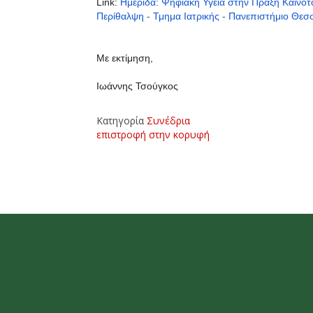
Link:
Ημερίδα: Ψηφιακή Υγεία στην Πράξη Καινοτο
Περίθαλψη - Τμημα Ιατρικής - Πανεπιστήμιο Θεσ
Με εκτίμηση,
Ιωάννης Τσούγκος
Κατηγορία
Συνέδρια
επιστροφή στην κορυφή