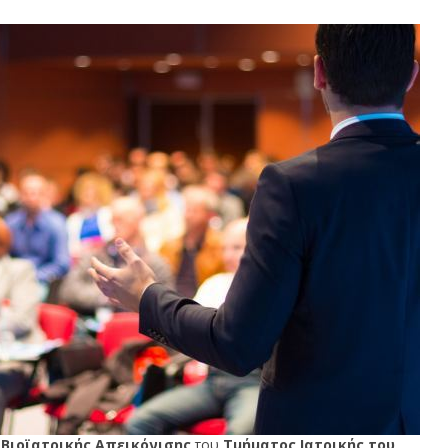
 Βιοϊατρικής Απεικόνισης
του
Τμήματος Ιατρικής του