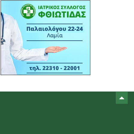
πάνελ του Επιμελητηρίου
Φθιώτιδας στο STAR FORUM IV
15:38 13/03
ΙΣ ΦΘΙΩΤΙΔΑΣ - ΔΕΛΤΙΟ ΤΥΠΟΥ -
ΣΥΝΔΙΟΡΓΑΝΩΣΗ ΕΝΗΜΕΡΩΤΙΚΗΣ
ΕΚΔΗΛΩΣΗ ΙΣΦ ΜΕ ΠΟΛΙΤΙΣΤΙΚΟ
ΣΥΛΛΟΓΟ Μ. ΒΡΥΣΗΣ- 16-03-2026
ΑΙΘΟΥΣΑ ΠΟΛΛΑΠΛΩΝ ΧΡΗΣΕΩΝ Μ.
ΒΡΥΣΗΣ - ΩΡΑ 18:30Μ.Μ.
14:22 06/03
ΠΡΟΣΚΛΗΣ ΣΕ ΕΚΔΗΛΩΣΗ