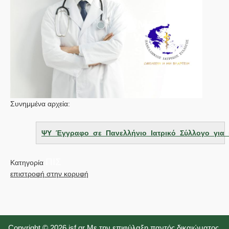
Συνημμένα αρχεία:
ΨΥ_Έγγραφο_σε_Πανελλήνιο_Ιατρικό_Σύλλογο_για_ι
ΠΙΣ
Κατηγορία
επιστροφή στην κορυφή
Copyright © 2026 isf.gr Με την επιφύλαξη παντός δικαιώματος.