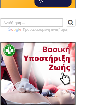
ΠΡΑΓΜΑΤΟΠΟΙΗΣΗ
ΕΚΛΟΓΟΑΠΟΛΟΓΙΣΤΙΚΗΣ ΓΕΝΙΚΗΣ
ΣΥΝΕΛΕΥΣΗ ΙΣ ΦΘΙΩΤΙΔΑΣ
14:46 03/04
ΙΣ ΦΘΙΩΤΙΔΑΣ - ΚΟΙΝΟΠΟΙΗΣΗ
Προσαρμοσμένη αναζήτηση
ΕΓΓΡΑΦΩΝ ΠΙΣ ΣΧΕΤΙΚΑ ΜΕ ΤΗΝ
ΠΡΟΚΗΡΥΞΗ ΤΩΝ ΑΡΧΑΙΡΕΣΙΩΝ ΤΩΝ
ΙΑΤΡΙΚΩΝ ΣΥΛΛΟΓΩΝ ΤΗΝ ΚΥΡΙΑΚΗ 14
ΙΟΥΝΙΟΥ 2026 ΠΡΟΣ ΕΝΗΜΕΡΩΣΗ ΣΑΣ
14:39 03/04
ΙΣ ΦΘΙΩΤΙΔΑΣ - ΠΡΟΣΚΛΗΣΗ ΓΙΑ
ΕΤΗΣΙΑ ΓΕΝΙΚΗ ΣΥΝΕΛΕΥΣΗ ΙΣΦ
ΤΕΤΑΡΤΗ 22-04-2026 19:00 Μ.Μ.
14:02 02/04
ΙΣ ΦΘΙΩΤΙΔΑΣ - ΚΟΙΝΟΠΟΙΗΣΗ
ΠΡΟΚΥΡΗΞΗΣ ΓΙΑ ΔΙΕΝΕΡΓΕΙΑ ΕΚΛΟΓΩΝ
ΓΙΑ ΑΝΑΠΛΗΡΩΣΗ ΜΕΛΟΥΣ
ΕΞΕΛΕΓΚΤΙΚΗΣ ΕΠΙΤΡΟΠΗΣ
11:03 30/03
Επίσημη πρόσκληση στα θεματικά