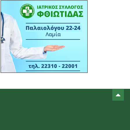
πάνελ του Επιμελητηρίου
Φθιώτιδας στο STAR FORUM IV
15:38 13/03
ΙΣ ΦΘΙΩΤΙΔΑΣ - ΔΕΛΤΙΟ ΤΥΠΟΥ -
ΣΥΝΔΙΟΡΓΑΝΩΣΗ ΕΝΗΜΕΡΩΤΙΚΗΣ
ΕΚΔΗΛΩΣΗ ΙΣΦ ΜΕ ΠΟΛΙΤΙΣΤΙΚΟ
ΣΥΛΛΟΓΟ Μ. ΒΡΥΣΗΣ- 16-03-2026
ΑΙΘΟΥΣΑ ΠΟΛΛΑΠΛΩΝ ΧΡΗΣΕΩΝ Μ.
ΒΡΥΣΗΣ - ΩΡΑ 18:30Μ.Μ.
14:22 06/03
ΠΡΟΣΚΛΗΣ ΣΕ ΕΚΔΗΛΩΣΗ