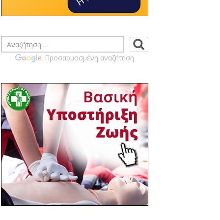
ΠΡΑΓΜΑΤΟΠΟΙΗΣΗ
ΕΚΛΟΓΟΑΠΟΛΟΓΙΣΤΙΚΗΣ ΓΕΝΙΚΗΣ
ΣΥΝΕΛΕΥΣΗ ΙΣ ΦΘΙΩΤΙΔΑΣ
14:46 03/04
ΙΣ ΦΘΙΩΤΙΔΑΣ - ΚΟΙΝΟΠΟΙΗΣΗ
Προσαρμοσμένη αναζήτηση
ΕΓΓΡΑΦΩΝ ΠΙΣ ΣΧΕΤΙΚΑ ΜΕ ΤΗΝ
ΠΡΟΚΗΡΥΞΗ ΤΩΝ ΑΡΧΑΙΡΕΣΙΩΝ ΤΩΝ
ΙΑΤΡΙΚΩΝ ΣΥΛΛΟΓΩΝ ΤΗΝ ΚΥΡΙΑΚΗ 14
ΙΟΥΝΙΟΥ 2026 ΠΡΟΣ ΕΝΗΜΕΡΩΣΗ ΣΑΣ
14:39 03/04
ΙΣ ΦΘΙΩΤΙΔΑΣ - ΠΡΟΣΚΛΗΣΗ ΓΙΑ
ΕΤΗΣΙΑ ΓΕΝΙΚΗ ΣΥΝΕΛΕΥΣΗ ΙΣΦ
ΤΕΤΑΡΤΗ 22-04-2026 19:00 Μ.Μ.
14:02 02/04
ΙΣ ΦΘΙΩΤΙΔΑΣ - ΚΟΙΝΟΠΟΙΗΣΗ
ΠΡΟΚΥΡΗΞΗΣ ΓΙΑ ΔΙΕΝΕΡΓΕΙΑ ΕΚΛΟΓΩΝ
ΓΙΑ ΑΝΑΠΛΗΡΩΣΗ ΜΕΛΟΥΣ
ΕΞΕΛΕΓΚΤΙΚΗΣ ΕΠΙΤΡΟΠΗΣ
11:03 30/03
Επίσημη πρόσκληση στα θεματικά