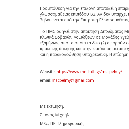
Προϋπόθεση για την επιλογή αποτελεί η επαρκ
γλωσσομάθειας επιπέδου Β2. Αν δεν υπάρχει 
βεβαιώνεται από την Επιτροπή Γλωσσομάθειας
Tο ΠΜΣ οδηγεί στην απόκτηση Διπλώματος Μ
Κλινικά Σοβαρών Λοιμώξεων σε Μονάδες Υγείας
εξαμήνων, από τα οποία τα δύο (2) αφορούν 
πρακτικής άσκησης και στην εκπόνηση μεταπτυ
και η παρακολούθηση υποχρεωτική. Η επίσημη 
Website:
https://www.med.uth.gr/mscpelmy/
email:
mscpelmy@gmail.com
--
Με εκτίμηση,
Σπανός Μιχαήλ
MSc, ΠΕ Πληροφορικής