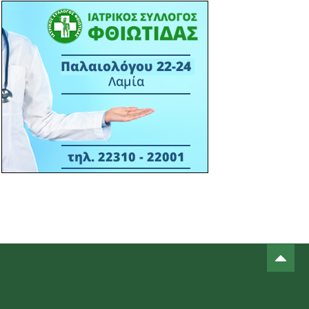
πάνελ του Επιμελητηρίου
Φθιώτιδας στο STAR FORUM IV
15:38 13/03
ΙΣ ΦΘΙΩΤΙΔΑΣ - ΔΕΛΤΙΟ ΤΥΠΟΥ -
ΣΥΝΔΙΟΡΓΑΝΩΣΗ ΕΝΗΜΕΡΩΤΙΚΗΣ
ΕΚΔΗΛΩΣΗ ΙΣΦ ΜΕ ΠΟΛΙΤΙΣΤΙΚΟ
ΣΥΛΛΟΓΟ Μ. ΒΡΥΣΗΣ- 16-03-2026
ΑΙΘΟΥΣΑ ΠΟΛΛΑΠΛΩΝ ΧΡΗΣΕΩΝ Μ.
ΒΡΥΣΗΣ - ΩΡΑ 18:30Μ.Μ.
14:22 06/03
ΠΡΟΣΚΛΗΣ ΣΕ ΕΚΔΗΛΩΣΗ