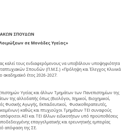
ΙΑΚΩΝ ΣΠΟΥΔΩΝ
Λοιμώξεων σε Μονάδες Υγείας
»
ίας καλεί τους ενδιαφερόμενους να υποβάλουν υποψηφιότητα
απτυχιακών Σπουδών (Π.Μ.Σ.) «Πρόληψη και Έλεγχος Κλινικά
ο ακαδημαϊκό έτος 2026-2027.
Επιστημών Υγείας και άλλων Τμημάτων των Πανεπιστημίων της
 της αλλοδαπής όπως (Βιολόγοι, Χημικοί, Βιοχημικοί,
ές Φυσικής Αγωγής, Εκπαιδευτικοί, Φυσικοθεραπευτές,
κειμένων) καθώς και πτυχιούχοι Τμημάτων ΤΕΙ συναφούς
ί απόφοιτοι ΑΕΙ και ΤΕΙ άλλων ειδικοτήτων υπό προϋποθέσεις
ποδεδειγμένης επαγγελματικής και ερευνητικής εμπειρίας
πό απόφαση της ΣΕ.