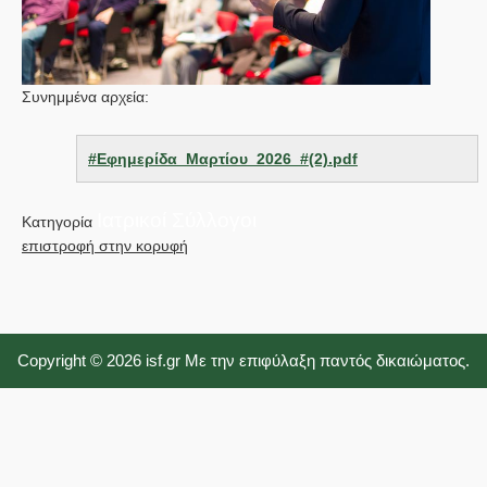
Συνημμένα αρχεία:
#Εφημερίδα_Μαρτίου_2026_#(2).pdf
Ιατρικοί Σύλλογοι
Κατηγορία
επιστροφή στην κορυφή
Copyright © 2026 isf.gr Με την επιφύλαξη παντός δικαιώματος.