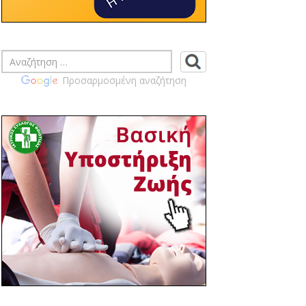
ΠΡΑΓΜΑΤΟΠΟΙΗΣΗ
ΕΚΛΟΓΟΑΠΟΛΟΓΙΣΤΙΚΗΣ ΓΕΝΙΚΗΣ
ΣΥΝΕΛΕΥΣΗ ΙΣ ΦΘΙΩΤΙΔΑΣ
14:46 03/04
ΙΣ ΦΘΙΩΤΙΔΑΣ - ΚΟΙΝΟΠΟΙΗΣΗ
Προσαρμοσμένη αναζήτηση
ΕΓΓΡΑΦΩΝ ΠΙΣ ΣΧΕΤΙΚΑ ΜΕ ΤΗΝ
ΠΡΟΚΗΡΥΞΗ ΤΩΝ ΑΡΧΑΙΡΕΣΙΩΝ ΤΩΝ
ΙΑΤΡΙΚΩΝ ΣΥΛΛΟΓΩΝ ΤΗΝ ΚΥΡΙΑΚΗ 14
ΙΟΥΝΙΟΥ 2026 ΠΡΟΣ ΕΝΗΜΕΡΩΣΗ ΣΑΣ
14:39 03/04
ΙΣ ΦΘΙΩΤΙΔΑΣ - ΠΡΟΣΚΛΗΣΗ ΓΙΑ
ΕΤΗΣΙΑ ΓΕΝΙΚΗ ΣΥΝΕΛΕΥΣΗ ΙΣΦ
ΤΕΤΑΡΤΗ 22-04-2026 19:00 Μ.Μ.
14:02 02/04
ΙΣ ΦΘΙΩΤΙΔΑΣ - ΚΟΙΝΟΠΟΙΗΣΗ
ΠΡΟΚΥΡΗΞΗΣ ΓΙΑ ΔΙΕΝΕΡΓΕΙΑ ΕΚΛΟΓΩΝ
ΓΙΑ ΑΝΑΠΛΗΡΩΣΗ ΜΕΛΟΥΣ
ΕΞΕΛΕΓΚΤΙΚΗΣ ΕΠΙΤΡΟΠΗΣ
11:03 30/03
Επίσημη πρόσκληση στα θεματικά