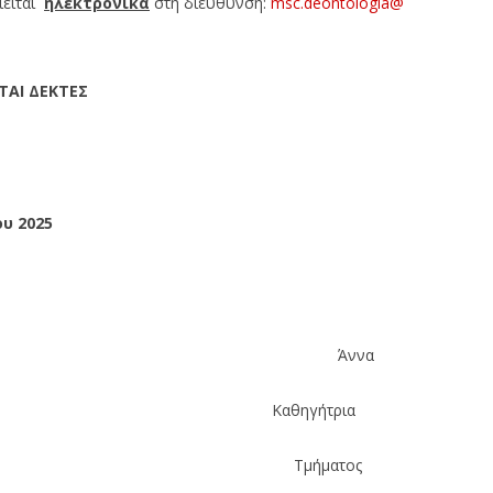
είται
ηλεκτρονικά
στη διεύθυνση:
msc.deontologia@
ΝΤΑΙ ΔΕΚΤΕΣ
ου 2025
ιαννούκας Άννα
ρουργικής Καθηγήτρια
ρικής Τμήματος