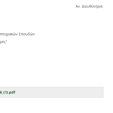
ΔΠΜΣ Αν. Διευθύντρια
απτυχιακών
Σπουδών
ήμες"
_(1).pdf