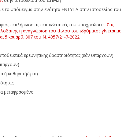
ΠΑ
στην ιστοσελίδα του ΔΠΜΣ)
με το υπόδειγμα στην ενότητα ΕΝΤΥΠΑ στην ιστοσελίδα του
φιος εκπλήρωσε τις εκπαιδευτικές του υποχρεώσεις.
Στις
λοδαπής η αναγνώριση του τίτλου του ιδρύματος γίνεται με
ι 5 και άρθ. 307 του Ν. 4957/21-7-2022
.
ι αποδεικτικά ερευνητικής δραστηριότητας (εάν υπάρχουν)
 υπάρχουν)
α ή καθηγητή/τρια)
τότητας
μα μεταφρασμένο