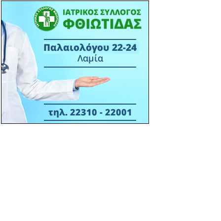
πάνελ του Επιμελητηρίου
Φθιώτιδας στο STAR FORUM IV
15:38 13/03
ΙΣ ΦΘΙΩΤΙΔΑΣ - ΔΕΛΤΙΟ ΤΥΠΟΥ -
ΣΥΝΔΙΟΡΓΑΝΩΣΗ ΕΝΗΜΕΡΩΤΙΚΗΣ
ΕΚΔΗΛΩΣΗ ΙΣΦ ΜΕ ΠΟΛΙΤΙΣΤΙΚΟ
ΣΥΛΛΟΓΟ Μ. ΒΡΥΣΗΣ- 16-03-2026
ΑΙΘΟΥΣΑ ΠΟΛΛΑΠΛΩΝ ΧΡΗΣΕΩΝ Μ.
ΒΡΥΣΗΣ - ΩΡΑ 18:30Μ.Μ.
14:22 06/03
ΠΡΟΣΚΛΗΣ ΣΕ ΕΚΔΗΛΩΣΗ