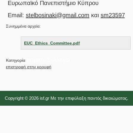
Ευρωπαϊκό Πανεπιστήμιο Κύπρου
Email:
stelbosinaki@gmail.com
και
sm235973@s
Συνημμένα αρχεία:
EUC_Ethics_Committee.pdf
Ιατρικοί Σύλλογοι
Κατηγορία
επιστροφή στην κορυφή
Copyright © 2026 isf.gr Με την επιφύλαξη παντός δικαιώματος.