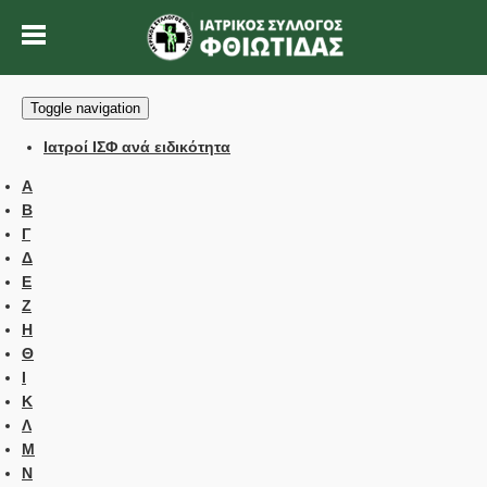
Toggle navigation
Ιατροί ΙΣΦ ανά ειδικότητα
Α
Β
Γ
Δ
Ε
Ζ
Η
Θ
Ι
Κ
Λ
Μ
Ν