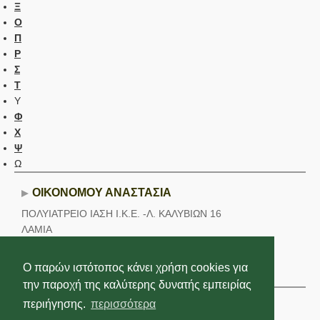
Ξ
Ο
Π
Ρ
Σ
Τ
Υ
Φ
Χ
Ψ
Ω
ΟΙΚΟΝΟΜΟΥ ΑΝΑΣΤΑΣΙΑ
ΠΟΛΥΙΑΤΡΕΙΟ ΙΑΣΗ Ι.Κ.Ε. -Λ. ΚΑΛΥΒΙΩΝ 16
ΛΑΜΙΑ
Τηλέφωνο εργασίας::
22310-66555
Ο παρών ιστότοπος κάνει χρήση cookies για
Βρίσκεται σε:
Χειρουργικής Παίδων
την παροχή της καλύτερης δυνατής εμπειρίας
περιήγησης.
περισσότερα