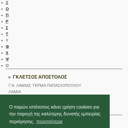
Ξ
Ο
Π
Ρ
Σ
Τ
Υ
Φ
Χ
Ψ
Ω
ΓΚΛΕΤΣΟΣ ΑΠΟΣΤΟΛΟΣ
Γ.Ν. ΛΑΜΙΑΣ ΤΕΡΜΑ ΠΑΠΑΣΙΟΠΟΥΛΟΥ
ΛΑΜΙΑ
Τηλέφωνο εργασίας::
2231356000
Ο παρών ιστότοπος κάνει χρήση cookies για
Βρίσκεται σε:
Ψυχιατρικής
την παροχή της καλύτερης δυνατής εμπειρίας
περιήγησης.
περισσότερα