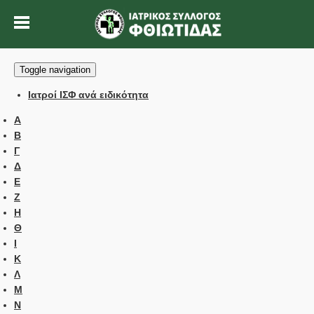
Toggle navigation
Ιατροί ΙΣΦ ανά ειδικότητα
Α
Β
Γ
Δ
Ε
Ζ
Η
Θ
Ι
Κ
Λ
Μ
Ν