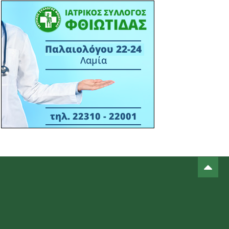
πάνελ του Επιμελητηρίου
Φθιώτιδας στο STAR FORUM IV
15:38 13/03
ΙΣ ΦΘΙΩΤΙΔΑΣ - ΔΕΛΤΙΟ ΤΥΠΟΥ -
ΣΥΝΔΙΟΡΓΑΝΩΣΗ ΕΝΗΜΕΡΩΤΙΚΗΣ
ΕΚΔΗΛΩΣΗ ΙΣΦ ΜΕ ΠΟΛΙΤΙΣΤΙΚΟ
ΣΥΛΛΟΓΟ Μ. ΒΡΥΣΗΣ- 16-03-2026
ΑΙΘΟΥΣΑ ΠΟΛΛΑΠΛΩΝ ΧΡΗΣΕΩΝ Μ.
ΒΡΥΣΗΣ - ΩΡΑ 18:30Μ.Μ.
14:22 06/03
ΠΡΟΣΚΛΗΣ ΣΕ ΕΚΔΗΛΩΣΗ