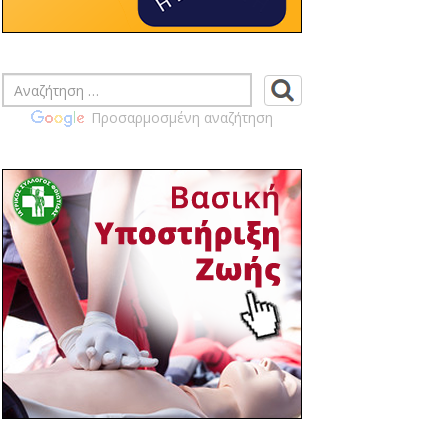
ΠΡΑΓΜΑΤΟΠΟΙΗΣΗ
ΕΚΛΟΓΟΑΠΟΛΟΓΙΣΤΙΚΗΣ ΓΕΝΙΚΗΣ
ΣΥΝΕΛΕΥΣΗ ΙΣ ΦΘΙΩΤΙΔΑΣ
14:46 03/04
ΙΣ ΦΘΙΩΤΙΔΑΣ - ΚΟΙΝΟΠΟΙΗΣΗ
Προσαρμοσμένη αναζήτηση
ΕΓΓΡΑΦΩΝ ΠΙΣ ΣΧΕΤΙΚΑ ΜΕ ΤΗΝ
ΠΡΟΚΗΡΥΞΗ ΤΩΝ ΑΡΧΑΙΡΕΣΙΩΝ ΤΩΝ
ΙΑΤΡΙΚΩΝ ΣΥΛΛΟΓΩΝ ΤΗΝ ΚΥΡΙΑΚΗ 14
ΙΟΥΝΙΟΥ 2026 ΠΡΟΣ ΕΝΗΜΕΡΩΣΗ ΣΑΣ
14:39 03/04
ΙΣ ΦΘΙΩΤΙΔΑΣ - ΠΡΟΣΚΛΗΣΗ ΓΙΑ
ΕΤΗΣΙΑ ΓΕΝΙΚΗ ΣΥΝΕΛΕΥΣΗ ΙΣΦ
ΤΕΤΑΡΤΗ 22-04-2026 19:00 Μ.Μ.
14:02 02/04
ΙΣ ΦΘΙΩΤΙΔΑΣ - ΚΟΙΝΟΠΟΙΗΣΗ
ΠΡΟΚΥΡΗΞΗΣ ΓΙΑ ΔΙΕΝΕΡΓΕΙΑ ΕΚΛΟΓΩΝ
ΓΙΑ ΑΝΑΠΛΗΡΩΣΗ ΜΕΛΟΥΣ
ΕΞΕΛΕΓΚΤΙΚΗΣ ΕΠΙΤΡΟΠΗΣ
11:03 30/03
Επίσημη πρόσκληση στα θεματικά