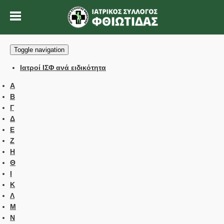
Toggle navigation
Ιατροί ΙΣΦ ανά ειδικότητα
Α
Β
Γ
Δ
Ε
Ζ
Η
Θ
Ι
Κ
Λ
Μ
Ν