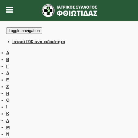
Toggle navigation
Ιατροί ΙΣΦ ανά ειδικότητα
Α
Β
Γ
Δ
Ε
Ζ
Η
Θ
Ι
Κ
Λ
Μ
Ν