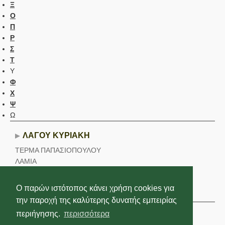
Ξ
Ο
Π
Ρ
Σ
Τ
Υ
Φ
Χ
Ψ
Ω
ΛΑΓΟΥ ΚΥΡΙΑΚΗ
ΤΕΡΜΑ ΠΑΠΑΣΙΟΠΟΥΛΟΥ
ΛΑΜΙΑ
Τηλέφωνο εργασίας::
2231356000
Ο παρών ιστότοπος κάνει χρήση cookies για
Βρίσκεται σε:
Ακτινοδιαγνωστικής
την παροχή της καλύτερης δυνατής εμπειρίας
περιήγησης.
περισσότερα