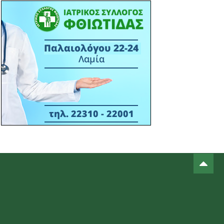
πάνελ του Επιμελητηρίου
Φθιώτιδας στο STAR FORUM IV
15:38 13/03
ΙΣ ΦΘΙΩΤΙΔΑΣ - ΔΕΛΤΙΟ ΤΥΠΟΥ -
ΣΥΝΔΙΟΡΓΑΝΩΣΗ ΕΝΗΜΕΡΩΤΙΚΗΣ
ΕΚΔΗΛΩΣΗ ΙΣΦ ΜΕ ΠΟΛΙΤΙΣΤΙΚΟ
ΣΥΛΛΟΓΟ Μ. ΒΡΥΣΗΣ- 16-03-2026
ΑΙΘΟΥΣΑ ΠΟΛΛΑΠΛΩΝ ΧΡΗΣΕΩΝ Μ.
ΒΡΥΣΗΣ - ΩΡΑ 18:30Μ.Μ.
14:22 06/03
ΠΡΟΣΚΛΗΣ ΣΕ ΕΚΔΗΛΩΣΗ