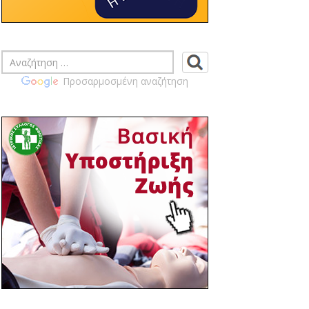
ΠΡΑΓΜΑΤΟΠΟΙΗΣΗ
ΕΚΛΟΓΟΑΠΟΛΟΓΙΣΤΙΚΗΣ ΓΕΝΙΚΗΣ
ΣΥΝΕΛΕΥΣΗ ΙΣ ΦΘΙΩΤΙΔΑΣ
14:46 03/04
ΙΣ ΦΘΙΩΤΙΔΑΣ - ΚΟΙΝΟΠΟΙΗΣΗ
Προσαρμοσμένη αναζήτηση
ΕΓΓΡΑΦΩΝ ΠΙΣ ΣΧΕΤΙΚΑ ΜΕ ΤΗΝ
ΠΡΟΚΗΡΥΞΗ ΤΩΝ ΑΡΧΑΙΡΕΣΙΩΝ ΤΩΝ
ΙΑΤΡΙΚΩΝ ΣΥΛΛΟΓΩΝ ΤΗΝ ΚΥΡΙΑΚΗ 14
ΙΟΥΝΙΟΥ 2026 ΠΡΟΣ ΕΝΗΜΕΡΩΣΗ ΣΑΣ
14:39 03/04
ΙΣ ΦΘΙΩΤΙΔΑΣ - ΠΡΟΣΚΛΗΣΗ ΓΙΑ
ΕΤΗΣΙΑ ΓΕΝΙΚΗ ΣΥΝΕΛΕΥΣΗ ΙΣΦ
ΤΕΤΑΡΤΗ 22-04-2026 19:00 Μ.Μ.
14:02 02/04
ΙΣ ΦΘΙΩΤΙΔΑΣ - ΚΟΙΝΟΠΟΙΗΣΗ
ΠΡΟΚΥΡΗΞΗΣ ΓΙΑ ΔΙΕΝΕΡΓΕΙΑ ΕΚΛΟΓΩΝ
ΓΙΑ ΑΝΑΠΛΗΡΩΣΗ ΜΕΛΟΥΣ
ΕΞΕΛΕΓΚΤΙΚΗΣ ΕΠΙΤΡΟΠΗΣ
11:03 30/03
Επίσημη πρόσκληση στα θεματικά